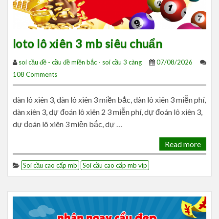
loto lô xiên 3 mb siêu chuẩn
soi cầu đề - cầu đề miền bắc - soi cầu 3 càng
07/08/2026
108 Comments
dàn lô xiên 3, dàn lô xiên 3 miền bắc, dàn lô xiên 3 miễn phí,
dàn xiên 3, dự đoán lô xiên 2 3 miễn phí, dự đoán lô xiên 3,
dự đoán lô xiên 3 miền bắc, dự …
Read more
Soi cầu cao cấp mb
Soi cầu cao cấp mb vip