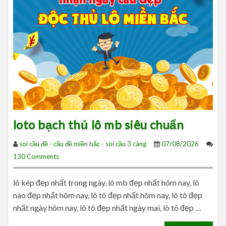
loto bạch thủ lô mb siêu chuẩn
soi cầu đề - cầu đề miền bắc - soi cầu 3 càng
07/08/2026
130 Comments
lô kép đẹp nhất trong ngày, lô mb đẹp nhất hôm nay, lô
nào đẹp nhất hôm nay, lô tô đẹp nhất hôm nay, lô tô đẹp
nhất ngày hôm nay, lô tô đẹp nhất ngày mai, lô tô đẹp …