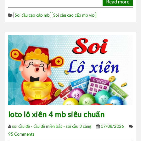
Read more
Soi cầu cao cấp mb
Soi cầu cao cấp mb vip
loto lô xiên 4 mb siêu chuẩn
soi cầu đề - cầu đề miền bắc - soi cầu 3 càng
07/08/2026
95 Comments