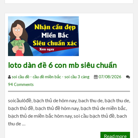
loto dàn đề 6 con mb siêu chuẩn
soi cầu đề - cầu đề miền bắc - soi cầu 3 càng
07/08/2026
94 Comments
soicầulôđề, bạch thủ de hôm nay, bach thu de, bạch thu de,
bạch thủ đề, bạch thủ đề hôm nay, bạch thủ de miền bắc,
bạch thủ de miền bắc hôm nay, soi cầu bạch thủ đề, bach
thu de …
Read more