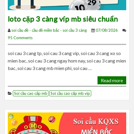
loto cặp 3 càng víp mb siêu chuẩn
soi cầu đề - cầu đề miền bắc - soi cầu 3 càng
07/08/2026
95 Comments
soi cau 3 cang tp, soi cau 3 cang vip, soi cau 3 cang xo so
mien bac, soi cau 3 cang ngay hom nay, soi cau 3 cang mien
bac, soi cau 3 cang mb mien phi, soi cau …
Read more
Soi cầu cao cấp mb
Soi cầu cao cấp mb vip