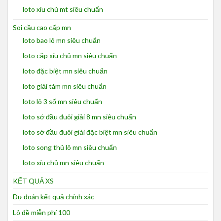
loto xíu chủ mt siêu chuẩn
Soi cầu cao cấp mn
loto bao lô mn siêu chuẩn
loto cặp xíu chủ mn siêu chuẩn
loto đặc biệt mn siêu chuẩn
loto giải tám mn siêu chuẩn
loto lô 3 số mn siêu chuẩn
loto sớ đầu đuôi giải 8 mn siêu chuẩn
loto sớ đầu đuôi giải đặc biệt mn siêu chuẩn
loto song thủ lô mn siêu chuẩn
loto xíu chủ mn siêu chuẩn
KẾT QUẢ XS
Dự đoán kết quả chính xác
Lô đề miễn phí 100