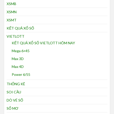
XSMB
XSMN
XSMT
KẾT QUẢ XỔ SỐ
VIETLOTT
KẾT QUẢ XỔ SỐ VIETLOTT HÔM NAY
Mega 6×45
Max 3D
Max 4D
Power 6/55
THỐNG KÊ
SOI CẦU
DÒ VÉ SỐ
SỔ MƠ