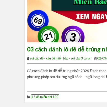
03 cách đánh lô đề dễ trúng 
soi cầu đề - cầu đề miền bắc - soi cầu 3 càng
02/03
03 cách đánh lô đề dễ trúng nhất 2026 Đánh theo 
phương pháp âm dương ngũ hành – ngũ long chỉ 
Lô đề miễn phí 100