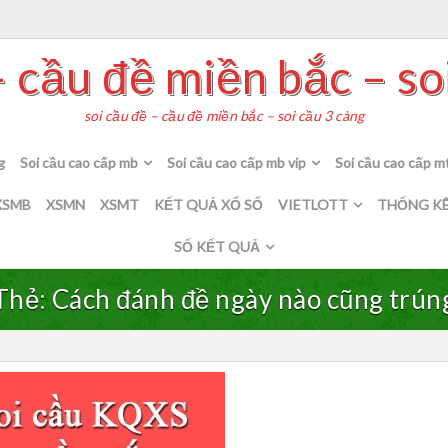
– cầu đề miền bắc – so
soi cầu đề – cầu đề miền bắc – soi cầu 3 càng
g
Soi cầu cao cấp mb
Soi cầu cao cấp mb vip
Soi cầu cao cấp m
XSMB
XSMN
XSMT
KẾT QUẢ XỔ SỐ
VIETLOTT
THỐNG K
SỐ KẾT QUẢ
Thẻ:
Cách đánh đề ngày nào cũng trún