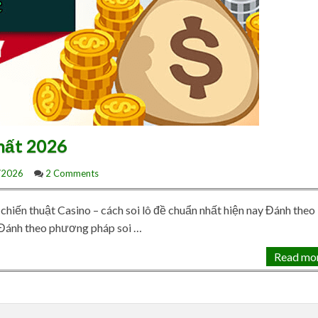
nhất 2026
/2026
2 Comments
chiến thuật Casino – cách soi lô đề chuẩn nhất hiện nay Đánh theo
Đánh theo phương pháp soi …
Read mo