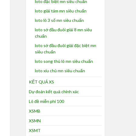
loto đặc biệt mn siêu chuẩn
loto giải tám mn siêu chuẩn
loto lô 3 số mn siêu chuẩn
loto sớ đầu đuôi giải 8 mn siêu
chuẩn
loto sớ đầu đuôi giải đặc biệt mn
siêu chuẩn
loto song thủ lô mn siêu chuẩn
loto xíu chủ mn siêu chuẩn
KẾT QUẢ XS
Dự đoán kết quả chính xác
Lô đề miễn phí 100
XSMB
XSMN
XSMT