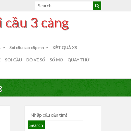
i cầu 3 càng
t
Soi cầu cao cấp mn
KẾT QUẢ XS
Ê
SOI CẦU
DÒ VÉ SỐ
SỔ MƠ
QUAY THỬ
g
Search