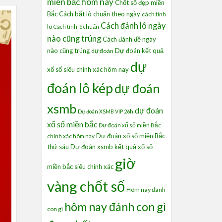
miền bắc hôm nay
Chốt số đẹp miền
Bắc
Cách bắt lô chuẩn theo ngày
cách tính
Cách đánh lô ngày
lô
Cách tính lô chuẩn
nào cũng trúng
Cách đánh đề ngày
nào cũng trúng
Dự đoán kết quả
dự đoán
dự
xổ số siêu chính xác hôm nay
đoán lô kép
dự đoán
xsmb
dự đoán
Dự đoán XSMB VIP 26h
xổ số miền bắc
Dự đoán xổ số miền Bắc
Dự đoán xổ số miền Bắc
chính xác hôm nay
thứ sáu Dự đoán xsmb kết quả xổ số
giờ
miền bắc siêu chính xác
vàng chốt số
Hôm nay đánh
hôm nay đánh con gì
con gì