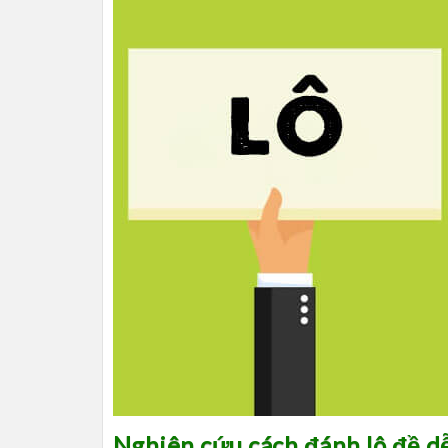
Nghiên cứu cách đánh lô đề d