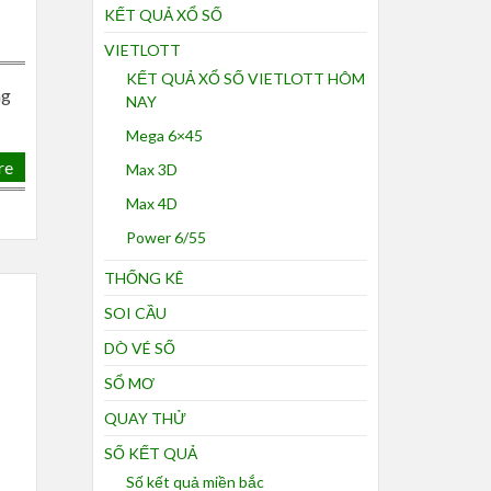
KẾT QUẢ XỔ SỐ
VIETLOTT
KẾT QUẢ XỔ SỐ VIETLOTT HÔM
ng
NAY
Mega 6×45
re
Max 3D
Max 4D
Power 6/55
THỐNG KÊ
SOI CẦU
DÒ VÉ SỐ
SỔ MƠ
QUAY THỬ
SỐ KẾT QUẢ
Số kết quả miền bắc