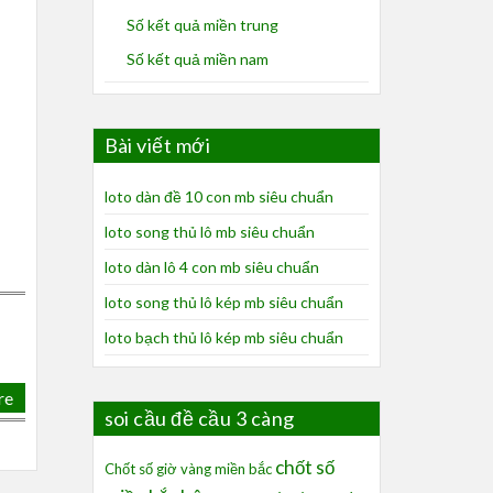
Số kết quả miền trung
Số kết quả miền nam
Bài viết mới
loto dàn đề 10 con mb siêu chuẩn
loto song thủ lô mb siêu chuẩn
loto dàn lô 4 con mb siêu chuẩn
loto song thủ lô kép mb siêu chuẩn
loto bạch thủ lô kép mb siêu chuẩn
re
soi cầu đề cầu 3 càng
chốt số
Chốt số giờ vàng miền bắc