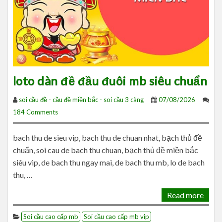
loto dàn đề đầu đuôi mb siêu chuẩn
soi cầu đề - cầu đề miền bắc - soi cầu 3 càng
07/08/2026
184 Comments
bach thu de sieu vip, bach thu de chuan nhat, bạch thủ đề
chuẩn, soi cau de bach thu chuan, bạch thủ đề miền bắc
siêu vip, de bach thu ngay mai, de bach thu mb, lo de bach
thu, …
Read more
Soi cầu cao cấp mb
Soi cầu cao cấp mb vip