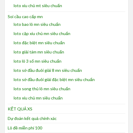
loto xíu chủ mt siêu chuẩn
Soi cầu cao cấp mn
loto bao lô mn siêu chuẩn
loto cặp xíu chủ mn siêu chuẩn
loto đặc biệt mn siêu chuẩn
loto giải tám mn siêu chuẩn
loto lô 3 số mn siêu chuẩn
loto sớ đầu đuôi giải 8 mn siêu chuẩn
loto sớ đầu đuôi giải đặc biệt mn siêu chuẩn
loto song thủ lô mn siêu chuẩn
loto xíu chủ mn siêu chuẩn
KẾT QUẢ XS
Dự đoán kết quả chính xác
Lô đề miễn phí 100