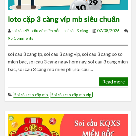
loto cặp 3 càng víp mb siêu chuẩn
soi cầu đề - cầu đề miền bắc - soi cầu 3 càng
07/08/2026
95 Comments
soi cau 3 cang tp, soi cau 3 cang vip, soi cau 3 cang xo so
mien bac, soi cau 3 cang ngay hom nay, soi cau 3 cang mien
bac, soi cau 3 cang mb mien phi, soi cau …
Read more
Soi cầu cao cấp mb
Soi cầu cao cấp mb vip