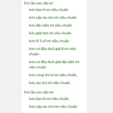
Soi cầu cao cấp mt
loto bao lô mt siêu chuẩn
loto cặp xíu chủ mt siêu chuẩn
loto đặc biệt mt siêu chuẩn
loto giải tám mt siêu chuẩn
loto lô 3 số mt siêu chuẩn
loto sớ đầu đuôi giải 8 mt siêu
chuẩn
loto sớ đầu đuôi giải đặc biệt mt
siêu chuẩn
loto song thủ lô mt siêu chuẩn
loto xíu chủ mt siêu chuẩn
Soi cầu cao cấp mn
loto bao lô mn siêu chuẩn
loto cặp xíu chủ mn siêu chuẩn