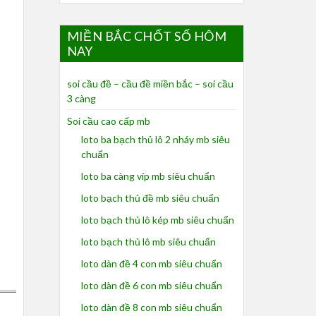
MIỀN BẮC CHỐT SỐ HÔM
NAY
soi cầu đề – cầu đề miền bắc – soi cầu
3 càng
Soi cầu cao cấp mb
loto ba bạch thủ lô 2 nháy mb siêu
chuẩn
loto ba càng víp mb siêu chuẩn
loto bạch thủ đề mb siêu chuẩn
loto bạch thủ lô kép mb siêu chuẩn
loto bạch thủ lô mb siêu chuẩn
loto dàn đề 4 con mb siêu chuẩn
loto dàn đề 6 con mb siêu chuẩn
loto dàn đề 8 con mb siêu chuẩn