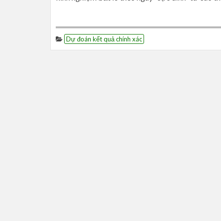
Dự đoán kết quả chính xác