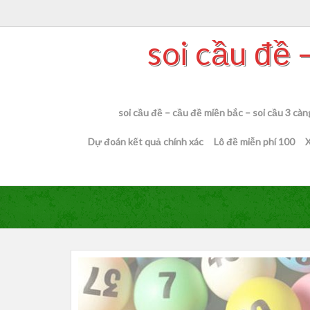
Skip
to
soi cầu đề 
content
soi cầu đề – cầu đề miền bắc – soi cầu 3 càn
Dự đoán kết quả chính xác
Lô đề miễn phí 100