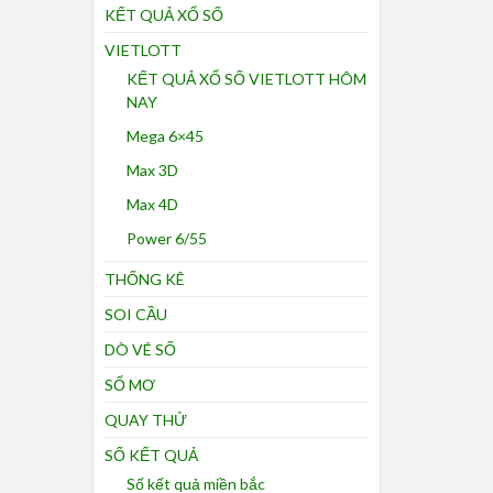
KẾT QUẢ XỔ SỐ
VIETLOTT
KẾT QUẢ XỔ SỐ VIETLOTT HÔM
NAY
Mega 6×45
Max 3D
Max 4D
Power 6/55
THỐNG KÊ
SOI CẦU
DÒ VÉ SỐ
SỔ MƠ
QUAY THỬ
SỐ KẾT QUẢ
Số kết quả miền bắc