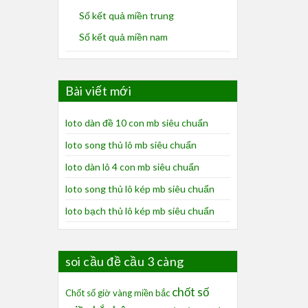
Số kết quả miền trung
Số kết quả miền nam
Bài viết mới
loto dàn đề 10 con mb siêu chuẩn
loto song thủ lô mb siêu chuẩn
loto dàn lô 4 con mb siêu chuẩn
loto song thủ lô kép mb siêu chuẩn
loto bạch thủ lô kép mb siêu chuẩn
soi cầu đề cầu 3 càng
chốt số
Chốt số giờ vàng miền bắc