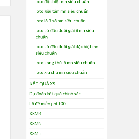
loto đặc biệt mn siêu chuẩn
loto giải tám mn siêu chuẩn
loto lô 3 số mn siêu chuẩn
loto sớ đầu đuôi giải 8 mn siêu
chuẩn
loto sớ đầu đuôi giải đặc biệt mn
siêu chuẩn
loto song thủ lô mn siêu chuẩn
loto xíu chủ mn siêu chuẩn
KẾT QUẢ XS
Dự đoán kết quả chính xác
Lô đề miễn phí 100
XSMB
XSMN
XSMT