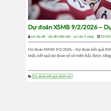
Dự đoán XSMB 9/2/2026 – Dự
soi cầu đề - cầu đề miền bắc - soi cầu 3 càng
02/03
Dự đoán XSMB 9/2/2026 – Dự đoán kết quả XSMB
nhất, kết quả dự đoán xổ số miền Bắc được tổng
Dự đoán kết quả chính xác