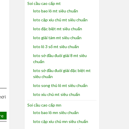
Soi cầu cao cấp mt
loto bao lô mt siêu chuẩn
loto cặp xíu chủ mt siêu chuẩn
loto đặc biệt mt siêu chuẩn
loto giải tám mt siêu chuẩn
loto lô 3 số mt siêu chuẩn
loto sớ đầu đuôi giải 8 mt siêu
chuẩn
loto sớ đầu đuôi giải đặc biệt mt
siêu chuẩn
loto song thủ lô mt siêu chuẩn
loto xíu chủ mt siêu chuẩn
hơi
Soi cầu cao cấp mn
loto bao lô mn siêu chuẩn
re
loto cặp xíu chủ mn siêu chuẩn