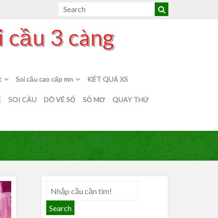
i cầu 3 càng
t
Soi cầu cao cấp mn
KẾT QUẢ XS
Ê
SOI CẦU
DÒ VÉ SỐ
SỔ MƠ
QUAY THỬ
Search