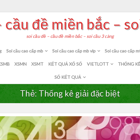
– cầu đề miền bắc – so
soi cầu đề – cầu đề miền bắc – soi cầu 3 càng
g
Soi cầu cao cấp mb
Soi cầu cao cấp mb vip
Soi cầu cao cấp m
XSMB
XSMN
XSMT
KẾT QUẢ XỔ SỐ
VIETLOTT
THỐNG K
SỐ KẾT QUẢ
Thẻ:
Thống kê giải đặc biệt