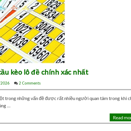
cầu kèo lô đề chính xác nhất
/2026
2 Comments
 một trong những vấn đề được rất nhiều người quan tâm trong khi c
húng …
Read mo