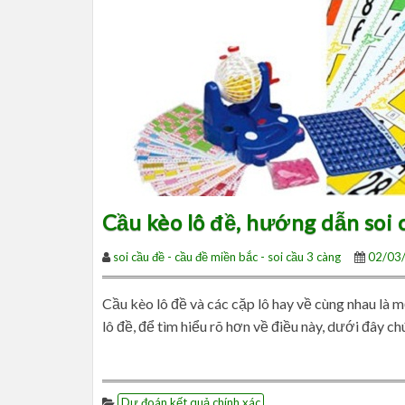
Cầu kèo lô đề, hướng dẫn soi 
soi cầu đề - cầu đề miền bắc - soi cầu 3 càng
02/03
Cầu kèo lô đề và các cặp lô hay về cùng nhau là
lô đề, để tìm hiểu rõ hơn về điều này, dưới đây c
Dự đoán kết quả chính xác